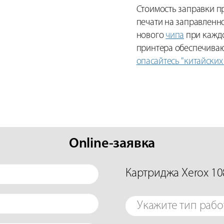
Стоимость заправки пр
печати на заправленн
нового
чипа
при каждо
принтера обеспечиваю
опасайтесь "китайских
Online-заявка
Картриджа Xerox 1
Укажите тип рабо