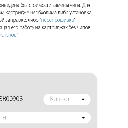
иведена без стоимости замены чипа. Для
ом картридже необходима либо установка
й заправке, либо "
перепрошивка
"
щая его работу на картриджах без чипов.
 клонов"
08R00908
Кол-во
ты