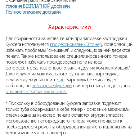
окончания работ возвратим их Вам.
Условия БЕСПЛАТНОЙ доставки.
Полное описание доставки.
Характеристики
Для сохранности качества печати при заправке картриджей
Kyocera используется
профессиональный тонер
, позволяющий
избежать проблемы "смешания" и следующих за ней дефектов
печати. Так же использование специализированного тонера
позволяет избежать преждевременного износа
фоторецептора, тефлонового вала и других комплектующих.*
Для получения максимального функционала картриджа,
рекомендуем установить
чип
. Картридж без чипа будет
работать, но
некоторые функции
принтера станут недоступны.
опасайтесь "китайских клонов"
* Поскольку в оборудовании Kyocera заправке подлежит
только туба содержащая в себе тонер - основные механизмы
отвечающие за качество печати остаются внутри аппарата.
Использование неподходящего тонера может привести к
необходимости ремонта оборудования для его извлечения из
механизмов и узлов принтера.