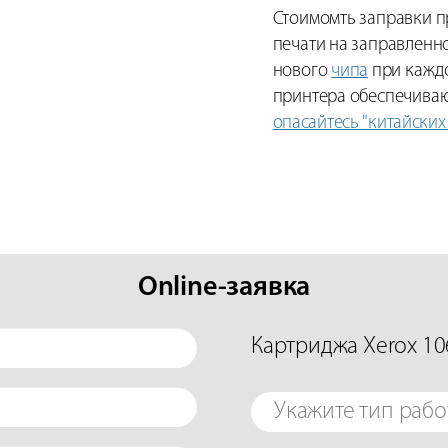
Стоимомть заправки п
печати на заправленн
нового
чипа
при каждо
принтера обеспечиваю
опасайтесь "китайских
Online-заявка
Картриджа Xerox 1
Укажите тип рабо