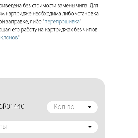
риведена без стоимости замены чипа. Для
ом картридже необходима либо установка
й заправке, либо "
перепрошивка
"
щая его работу на картриджах без чипов.
 клонов"
06R01440
Кол-во
ты